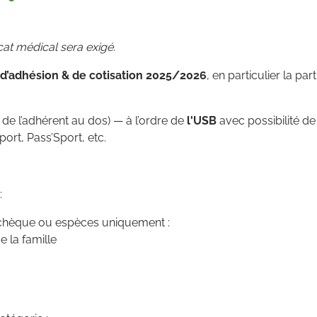
icat médical sera exigé.
e d’adhésion & de cotisation 2025/2026
, en particulier la pa
 de l’adhérent au dos) — à l’ordre de
l'USB
avec possibilité d
port, Pass’Sport, etc.
:
chèque ou espèces uniquement :
e la famille