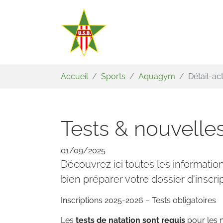
Aller au contenu principal
Vous êtes ici:
Accueil
Sports
Aquagym
Détail-a
Tests & nouvelles
01/09/2025
Découvrez ici toutes les information
bien préparer votre dossier d'inscrip
Inscriptions 2025-2026 – Tests obligatoires
Les
tests de natation sont requis
pour les n