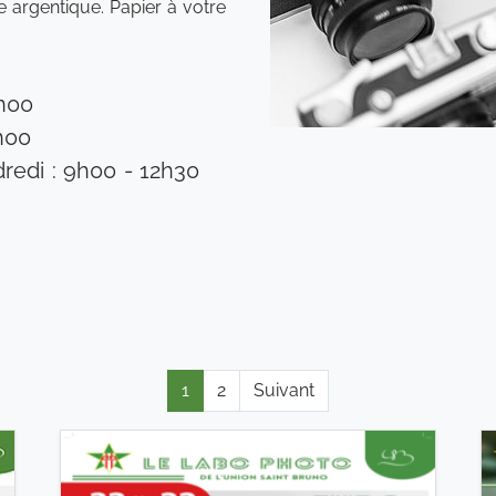
 argentique. Papier à votre
h00
h00
redi : 9h00 - 12h30
1
2
Suivant