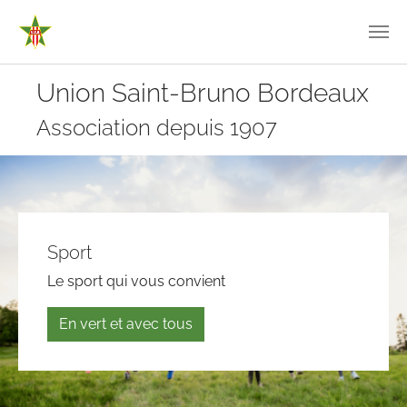
Aller au contenu principal
Union Saint-Bruno Bordeaux
Association depuis 1907
Sport
Culture
Le sport qui vous convient
Trouvez votre activité culturelle
En vert et avec tous
En vert et avec tous