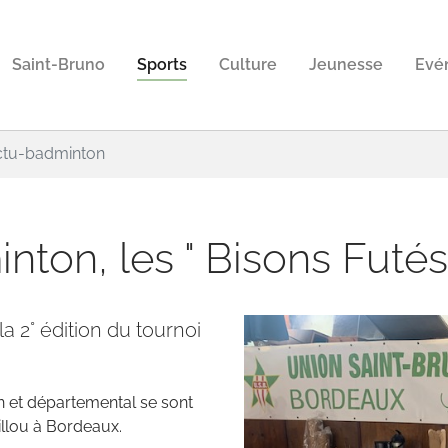
Saint-Bruno
Sports
Culture
Jeunesse
Evé
actu-badminton
ton, les " Bisons Futés
a 2° édition du tournoi
n et départemental se sont
aillou à Bordeaux.