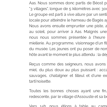
Aas. Nous sommes donc partis de Béost po
"3 villages", longue de 5 kilomètres avec 30
Le groupe est parti à vive allure par un sen
locale pour atteindre le hameau de Bagès 
Nous avons ensuite emprunter une piste, a
au soleil, pour arriver à Aas. Malgrés une 
nous nous sommes présentée à l'heure 
miellerie. Au programme, visionnage d'un fil
du musée. Les jeunes ont pu poser de no
hôte avant le moment le plus attendu : la dé
Reçus comme des seigneurs, nous avons p
miel, du plus doux au plus puissant : acc
sauvages, chataîgner et tilleul et d'une ex
tarti'noisette.
Toutes les bonnes choses ayant une fin, 
redescente, par le village d'Assouste et sa b
Vers 14h, nous étions à table au cam