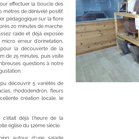
ur effectuer la boucle des
0 mètres de dénivelé positif.
tier pédagogique sur la flore
après 20 minutes de marche.
ssez raide et déjà exposée
micro erreur d'orinetation,
pour la découverte de la
m de 25 minutes, puis visite
mbreuses questions à notre
gustation.
u découvrir 5 variétés de
acias, rhododendron, fleurs
cellente création locale, le
c'était déjà l'heure de la
elle église du 12ème siècle.
ping autour d'une salade