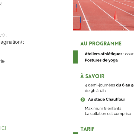
.
r) ;
gination) ;
rie.
>
ICI