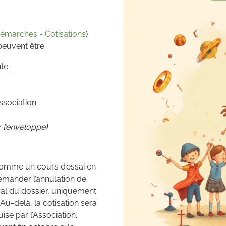
émarches - Cotisations
)
uvent être :
te :
association
r l’enveloppe)
omme un cours d’essai en
 demander l’annulation de
gral du dossier, uniquement
 Au-delà, la cotisation sera
se par l’Association.