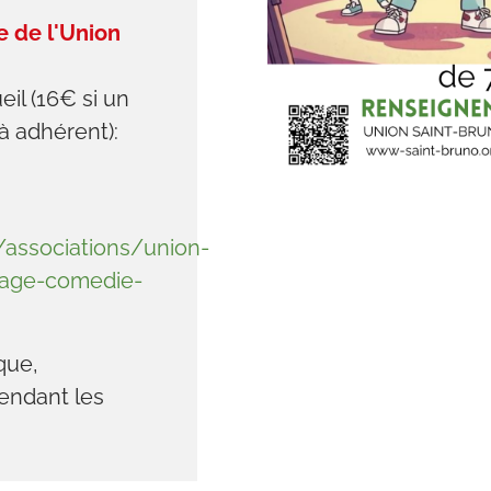
e de l'Union
eil (16€ si un
à adhérent):
associations/union-
tage-comedie-
que,
endant les