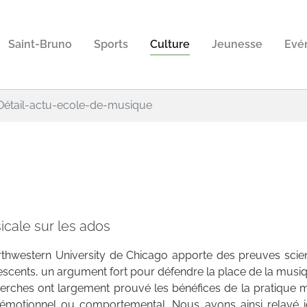
Saint-Bruno
Sports
Culture
Jeunesse
Evé
Détail-actu-ecole-de-musique
icale sur les ados
hwestern University de Chicago apporte des preuves scienti
scents, un argument fort pour défendre la place de la musiq
rches ont largement prouvé les bénéfices de la pratique 
 qu’émotionnel ou comportemental. Nous avons ainsi relay