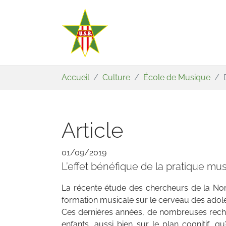
Aller au contenu principal
Vous êtes ici:
Accueil
Culture
École de Musique
Article
01/09/2019
L’effet bénéfique de la pratique mus
La récente étude des chercheurs de la Nort
formation musicale sur le cerveau des adole
Ces dernières années, de nombreuses reche
enfants, aussi bien sur le plan cognitif,