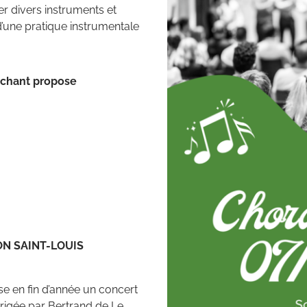
r divers instruments et
d’une pratique instrumentale
e chant propose
ON SAINT-LOUIS
e en fin d’année un concert
irigée par Bertrand de Le