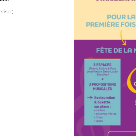
éciser)