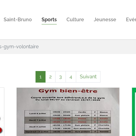
Saint-Bruno
Sports
Culture
Jeunesse
Evé
s-gym-volontaire
1
2
3
4
Suivant