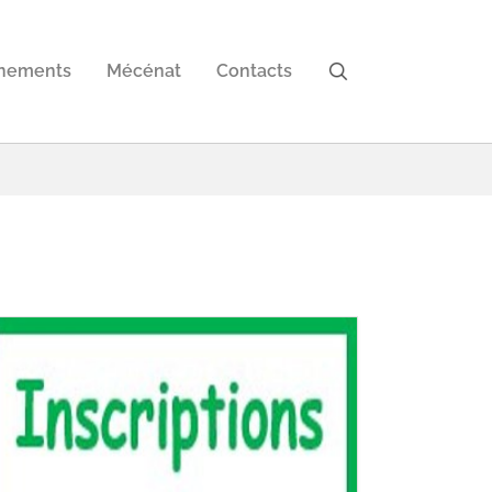
nements
Mécénat
Contacts