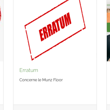
Erratum
Concerne le Munz Floor