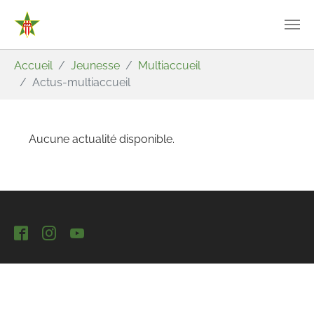
Aller au contenu principal
Vous êtes ici:
Accueil
Jeunesse
Multiaccueil
Actus-multiaccueil
Aucune actualité disponible.
Facebook
Instagram
YouTube