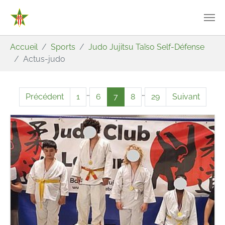
Aller au contenu principal
Vous êtes ici:
Accueil
Sports
Judo Jujitsu Taïso Self-Défense
Actus-judo
…
…
Précédent
1
6
7
8
29
Suivant