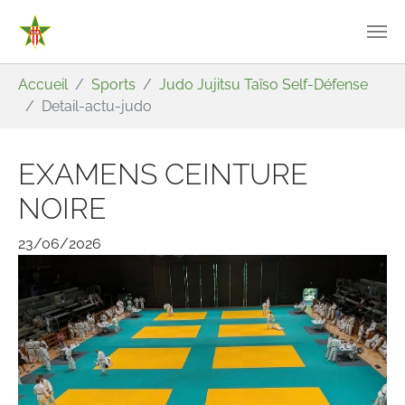
Aller au contenu principal
Vous êtes ici:
Accueil
Sports
Judo Jujitsu Taïso Self-Défense
Detail-actu-judo
EXAMENS CEINTURE
NOIRE
23/06/2026