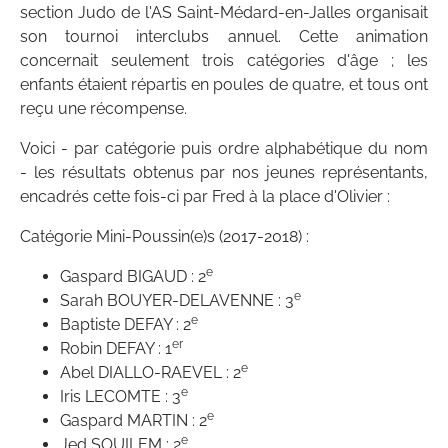
section Judo de l'AS Saint-Médard-en-Jalles organisait
son tournoi interclubs annuel. Cette animation
concernait seulement trois catégories d'âge ; les
enfants étaient répartis en poules de quatre, et tous ont
reçu une récompense.
Voici - par catégorie puis ordre alphabétique du nom
- les résultats obtenus par nos jeunes représentants,
encadrés cette fois-ci par Fred à la place d'Olivier :
Catégorie Mini-Poussin(e)s (2017-2018) :
e
Gaspard BIGAUD : 2
e
Sarah BOUYER-DELAVENNE : 3
e
Baptiste DEFAY : 2
er
Robin DEFAY : 1
e
Abel DIALLO-RAEVEL : 2
e
Iris LECOMTE : 3
e
Gaspard MARTIN : 2
e
Jed SOUILEM : 2