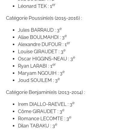
er
Léonard TEK : 1
Catégorie Poussin(e)s (2015-2016) :
e
Jules BARRAUD : 3
e
Aliae BOULMAHDI : 3
er
Alexandre DUFOUR : 1
e
Louise GIRAUDET : 3
e
Oscar HIGGINS-NEAU : 3
er
Ryan LARABI : 1
e
Maryam NGOUIH : 3
e
Joud SOUILEM : 3
Catégorie Benjamin(e)s (2013-2014) :
e
Irem DIALLO-RAEVEL : 3
e
Côme GIRAUDET : 3
e
Romance LECOMTE : 3
e
Dilan TABAKU : 3