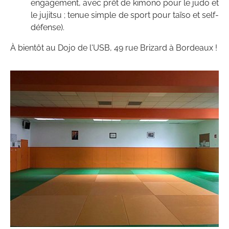
engagement, avec prêt de kimono pour le judo et
le jujitsu ; tenue simple de sport pour taïso et self-
défense).
À bientôt au Dojo de l'USB, 49 rue Brizard à Bordeaux !