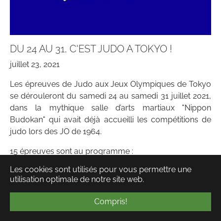
DU 24 AU 31, C'EST JUDO A TOKYO !
juillet 23, 2021
Les épreuves de Judo aux Jeux Olympiques de Tokyo
se dérouleront du samedi 24 au samedi 31 juillet 2021,
dans la mythique salle d’arts martiaux "Nippon
Budokan" qui avait déjà accueilli les compétitions de
judo lors des JO de 1964.
15 épreuves sont au programme :
Les cookies sont utilisés pour vous permettre une
sept masculines (-60 kg, -66 kg, -73 kg, -81 kg,
utilisation optimale de notre site web.
-90 kg, -100 kg, +100 kg) ;
sept féminines (-48 kg, -52 kg, -57 kg, -63 kg, -70
Compris!
kg, -78 kg, +78 kg) ;
et pour la première fois au programme des J.O,