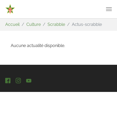
Aller au contenu principal
Vous êtes ici:
Accueil
Culture
Scrabble
Actus-scrabble
Aucune actualité disponible.
Facebook
Instagram
YouTube