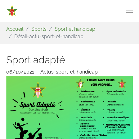
Aller au contenu principal
Vous êtes ici:
Accueil
Sports
Sport et handicap
Détail-actu-sport-et-handicap
Sport adapté
06/10/2021
|
Actus-sport-et-handicap