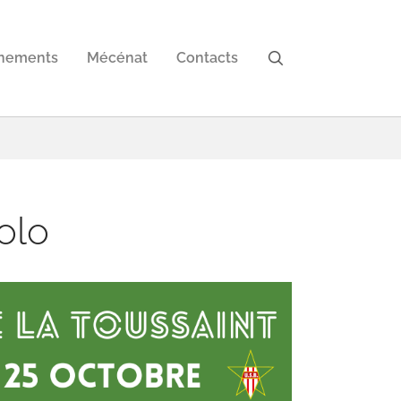
nements
Mécénat
Contacts
olo