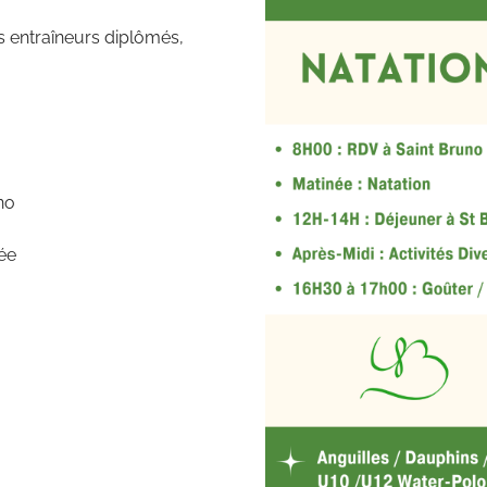
s entraîneurs diplômés,
no
ée