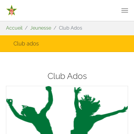
Aller au contenu principal
Vous êtes ici:
Accueil
Jeunesse
Club Ados
Club ados
Club Ados