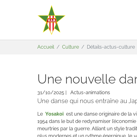
Aller au contenu principal
Vous êtes ici:
Accueil
Culture
Détails-actus-culture
Une nouvelle dan
31/10/2025
|
Actus-animations
Une danse qui nous entraîne au Ja
Le
Yosakoi
est une danse originaire de la vi
1954 dans le but de redynamiser l’économie d
meurtries par la guerre. Alliant un style tr
plus modernes et un rythme énergique, le
y