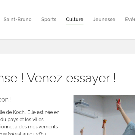
Saint-Bruno
Sports
Culture
Jeunesse
Evé
se ! Venez essayer !
pon !
lle de Kochi. Elle est née en
u pays et les villes
aditionnel à des mouvements
osakoi
est aujourd’hui