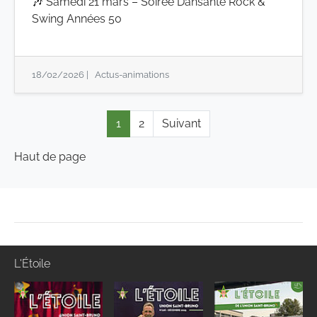
🎶 Samedi 21 mars – Soirée Dansante Rock &
Swing Années 50
18/02/2026
|
Actus-animations
1
2
Suivant
Haut de page
L'Étoile