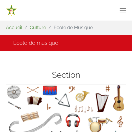
Aller au contenu principal
Vous êtes ici:
Accueil
Culture
École de Musique
École de musique
Section