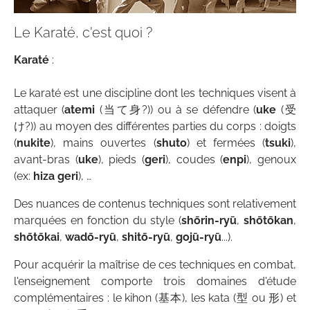
Le Karaté, c'est quoi ?
Karaté
:
Le karaté est une discipline dont les techniques visent à
attaquer (
atemi
(当て身?)) ou à se défendre (
uke
(受
け?)) au moyen des différentes parties du corps : doigts
(
nukite
), mains ouvertes (
shuto
) et fermées (
tsuki
),
avant-bras (
uke
), pieds (
geri
), coudes (
enpi
), genoux
(ex:
hiza geri
), …
Des nuances de contenus techniques sont relativement
marquées en fonction du style (
shōrin-ryū
,
shōtōkan
,
shōtōkai
,
wadō-ryū
,
shitō-ryū
,
gojū-ryū
...).
Pour acquérir la maîtrise de ces techniques en combat,
l'enseignement comporte trois domaines d'étude
complémentaires : le kihon (基本), les kata (型 ou 形) et