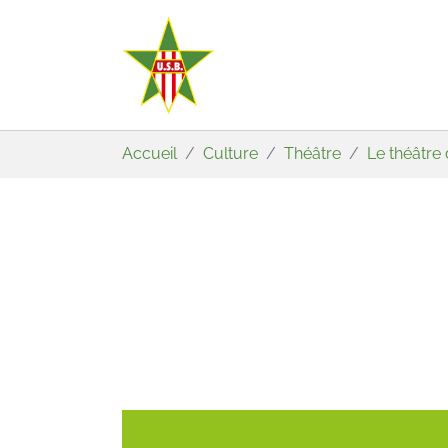
Aller au contenu principal
Vous êtes ici:
Accueil
Culture
Théâtre
Le théâtre 