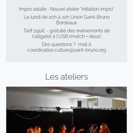
Impro adulte : Nouvel atelier "Initiation impro"
Le lundi de 20h à 22h
Union Saint-Bruno
Bordeaux
Tarif 295€ - gratuité des événements de
l'alligator à l'USB (match + deus)
Des questions ? mail à
coordination.culture@saint-bruno.org
Les ateliers