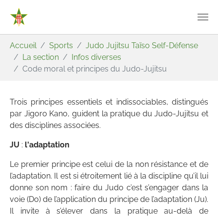
Aller au contenu principal
Vous êtes ici:
Accueil
Sports
Judo Jujitsu Taïso Self-Défense
La section
Infos diverses
Code moral et principes du Judo-Jujitsu
Trois principes essentiels et indissociables, distingués
par Jigoro Kano, guident la pratique du Judo-Jujitsu et
des disciplines associées.
JU
:
l'adaptation
Le premier principe est celui de la non résistance et de
l’adaptation. Il est si étroitement lié à la discipline qu’il lui
donne son nom : faire du Judo c’est s’engager dans la
voie (Do) de l’application du principe de l’adaptation (Ju).
Il invite à s’élever dans la pratique au-delà de