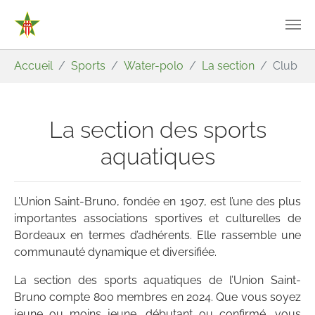
Aller au contenu principal
Vous êtes ici:
Accueil
Sports
Water-polo
La section
Club
La section des sports
aquatiques
L’Union Saint-Bruno, fondée en 1907, est l’une des plus
importantes associations sportives et culturelles de
Bordeaux en termes d’adhérents. Elle rassemble une
communauté dynamique et diversifiée.
La section des sports aquatiques de l’Union Saint-
Bruno compte 800 membres en 2024. Que vous soyez
jeune ou moins jeune, débutant ou confirmé, vous