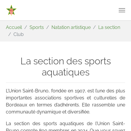
Aller au contenu principal
Vous êtes ici:
Accueil
Sports
Natation artistique
La section
Club
La section des sports
aquatiques
L’Union Saint-Bruno, fondée en 1907, est l’une des plus
importantes associations sportives et culturelles de
Bordeaux en termes d’adhérents. Elle rassemble une
communauté dynamique et diversifiée.
La section des sports aquatiques de l’Union Saint-
Bruno compte 800 membres en 2024. Que vous soyez