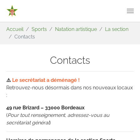
Aller au contenu principal
Vous êtes ici:
Accueil
Sports
Natation artistique
La section
Contacts
Contacts
⚠️
Le secrétariat a déménagé !
Retrouvez-nous désormais dans nos nouveaux locaux
:
49 rue Brizard – 33000 Bordeaux
(
Pour tout renseignement, adressez-vous au
secrétariat général
)