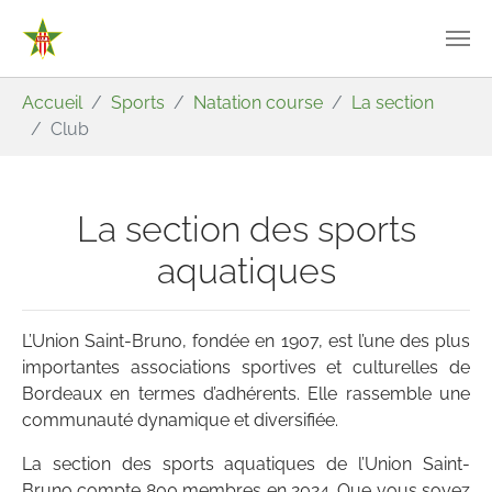
Aller au contenu principal
Vous êtes ici:
Accueil
Sports
Natation course
La section
Club
La section des sports
aquatiques
L’Union Saint-Bruno, fondée en 1907, est l’une des plus
importantes associations sportives et culturelles de
Bordeaux en termes d’adhérents. Elle rassemble une
communauté dynamique et diversifiée.
La section des sports aquatiques de l’Union Saint-
Bruno compte 800 membres en 2024. Que vous soyez